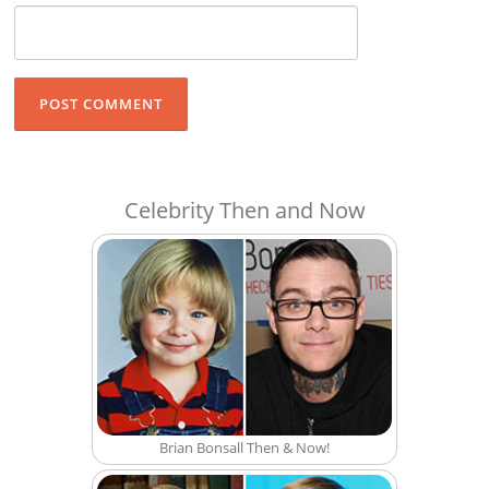
Celebrity Then and Now
Brian Bonsall Then & Now!