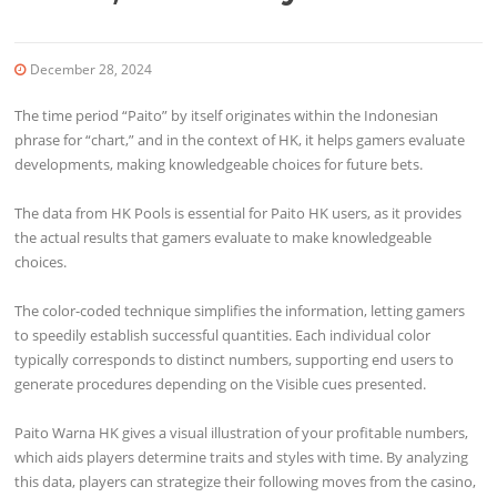
December 28, 2024
The time period “Paito” by itself originates within the Indonesian
phrase for “chart,” and in the context of HK, it helps gamers evaluate
developments, making knowledgeable choices for future bets.
The data from HK Pools is essential for Paito HK users, as it provides
the actual results that gamers evaluate to make knowledgeable
choices.
The color-coded technique simplifies the information, letting gamers
to speedily establish successful quantities. Each individual color
typically corresponds to distinct numbers, supporting end users to
generate procedures depending on the Visible cues presented.
Paito Warna HK gives a visual illustration of your profitable numbers,
which aids players determine traits and styles with time. By analyzing
this data, players can strategize their following moves from the casino,