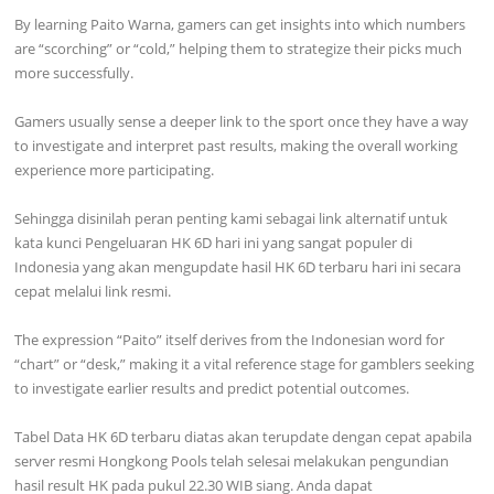
By learning Paito Warna, gamers can get insights into which numbers
are “scorching” or “cold,” helping them to strategize their picks much
more successfully.
Gamers usually sense a deeper link to the sport once they have a way
to investigate and interpret past results, making the overall working
experience more participating.
Sehingga disinilah peran penting kami sebagai link alternatif untuk
kata kunci Pengeluaran HK 6D hari ini yang sangat populer di
Indonesia yang akan mengupdate hasil HK 6D terbaru hari ini secara
cepat melalui link resmi.
The expression “Paito” itself derives from the Indonesian word for
“chart” or “desk,” making it a vital reference stage for gamblers seeking
to investigate earlier results and predict potential outcomes.
Tabel Data HK 6D terbaru diatas akan terupdate dengan cepat apabila
server resmi Hongkong Pools telah selesai melakukan pengundian
hasil result HK pada pukul 22.30 WIB siang. Anda dapat