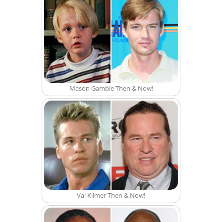
Mason Gamble Then & Now!
Val Kilmer Then & Now!