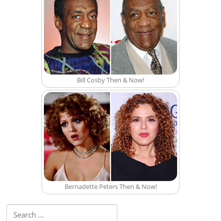
Bill Cosby Then & Now!
Bernadette Peters Then & Now!
Search for: